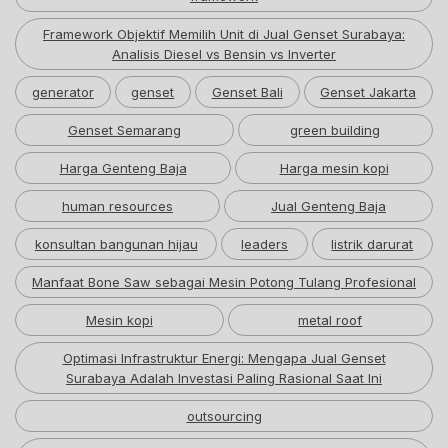
Framework Objektif Memilih Unit di Jual Genset Surabaya:
Analisis Diesel vs Bensin vs Inverter
generator
genset
Genset Bali
Genset Jakarta
Genset Semarang
green building
Harga Genteng Baja
Harga mesin kopi
human resources
Jual Genteng Baja
konsultan bangunan hijau
leaders
listrik darurat
Manfaat Bone Saw sebagai Mesin Potong Tulang Profesional
Mesin kopi
metal roof
Optimasi Infrastruktur Energi: Mengapa Jual Genset
Surabaya Adalah Investasi Paling Rasional Saat Ini
outsourcing