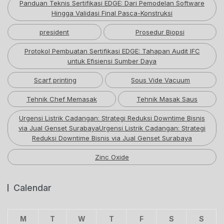
Panduan Teknis Sertifikasi EDGE: Dari Pemodelan Software
Hingga Validasi Final Pasca-Konstruksi
president
Prosedur Biopsi
Protokol Pembuatan Sertifikasi EDGE: Tahapan Audit IFC
untuk Efisiensi Sumber Daya
Scarf printing
Sous Vide Vacuum
Tehnik Chef Memasak
Tehnik Masak Saus
Urgensi Listrik Cadangan: Strategi Reduksi Downtime Bisnis
via Jual Genset SurabayaUrgensi Listrik Cadangan: Strategi
Reduksi Downtime Bisnis via Jual Genset Surabaya
Zinc Oxide
Calendar
M
T
W
T
F
S
S