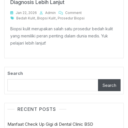
Diagnosis Lebih Lanjut
On
Jan 22, 2026
Admin
Comment
Tags
Biopsi
Bedah Kulit
,
Biopsi Kulit
,
Prosedur Biopsi
Kulit,
Biopsi kulit merupakan salah satu prosedur bedah kulit
Prosedur
Bedah
yang memiliki peran penting dalam dunia medis. Yuk
Kulit
pelajari lebih lanjut!
Untuk
Diagnosis
Lebih
Lanjut
Search
Search
RECENT POSTS
Manfaat Check Up Gigi di Dental Clinic BSD