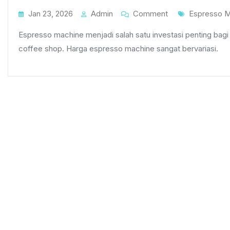
On
Tags
Jan 23, 2026
Admin
Comment
Espresso M
Perbandingan
Espresso machine menjadi salah satu investasi penting bag
Harga
coffee shop. Harga espresso machine sangat bervariasi.
Espresso
Machine
Berdasarkan
Fitur
Dan
Kapasitasnya