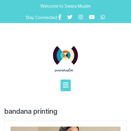
Skip
Welcome to Swara Muslim
to
content
Stay Connected
bandana printing