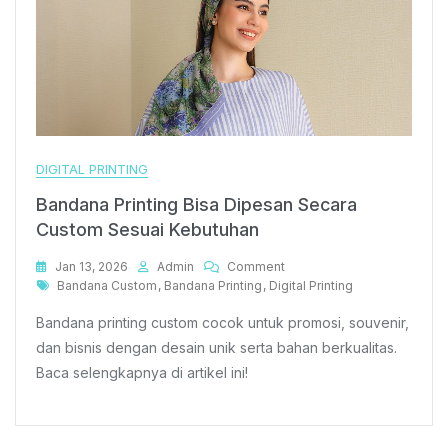
DIGITAL PRINTING
Bandana Printing Bisa Dipesan Secara
Custom Sesuai Kebutuhan
On
Jan 13, 2026
Admin
Comment
Tags
Bandana
Bandana Custom
,
Bandana Printing
,
Digital Printing
Printing
Bandana printing custom cocok untuk promosi, souvenir,
Bisa
Dipesan
dan bisnis dengan desain unik serta bahan berkualitas.
Secara
Baca selengkapnya di artikel ini!
Custom
Sesuai
Kebutuhan