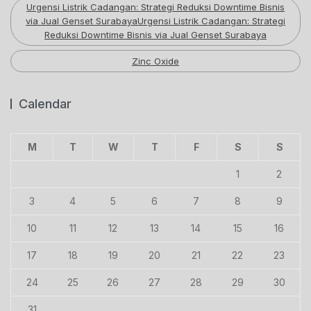
Urgensi Listrik Cadangan: Strategi Reduksi Downtime Bisnis
via Jual Genset SurabayaUrgensi Listrik Cadangan: Strategi
Reduksi Downtime Bisnis via Jual Genset Surabaya
Zinc Oxide
Calendar
M
T
W
T
F
S
S
1
2
3
4
5
6
7
8
9
10
11
12
13
14
15
16
17
18
19
20
21
22
23
24
25
26
27
28
29
30
31