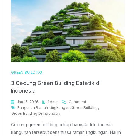
GREEN BUILDING
3 Gedung Green Building Estetik di
Indonesia
On
Jan 15, 2026
Admin
Comment
Tags
3
Bangunan Ramah Lingkungan
,
Green Building
,
Gedung
Green Building Di Indonesia
Green
Gedung green building cukup banyak di Indonesia.
Building
Estetik
Bangunan tersebut senantiasa ramah lingkungan. Hal ini