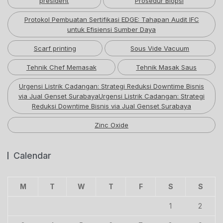
president
Prosedur Biopsi
Protokol Pembuatan Sertifikasi EDGE: Tahapan Audit IFC
untuk Efisiensi Sumber Daya
Scarf printing
Sous Vide Vacuum
Tehnik Chef Memasak
Tehnik Masak Saus
Urgensi Listrik Cadangan: Strategi Reduksi Downtime Bisnis
via Jual Genset SurabayaUrgensi Listrik Cadangan: Strategi
Reduksi Downtime Bisnis via Jual Genset Surabaya
Zinc Oxide
Calendar
M
T
W
T
F
S
S
1
2