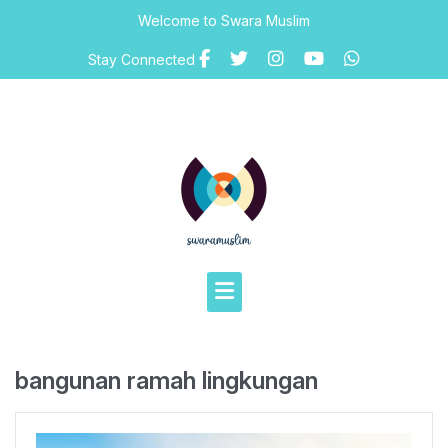
Skip
Welcome to Swara Muslim
to
content
Stay Connected
bangunan ramah lingkungan