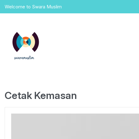
Skip
Welcome to Swara Muslim
to
content
Cetak Kemasan