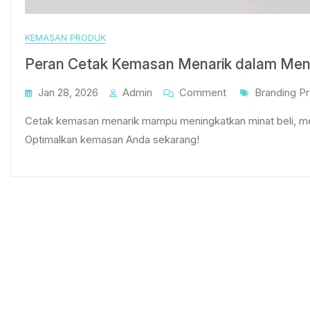
KEMASAN PRODUK
Peran Cetak Kemasan Menarik dalam Men
On
Tags
Jan 28, 2026
Admin
Comment
Branding P
Peran
Cetak kemasan menarik mampu meningkatkan minat beli, m
Cetak
Optimalkan kemasan Anda sekarang!
Kemasan
Menarik
Dalam
Meningkatkan
Minat
Pembeli