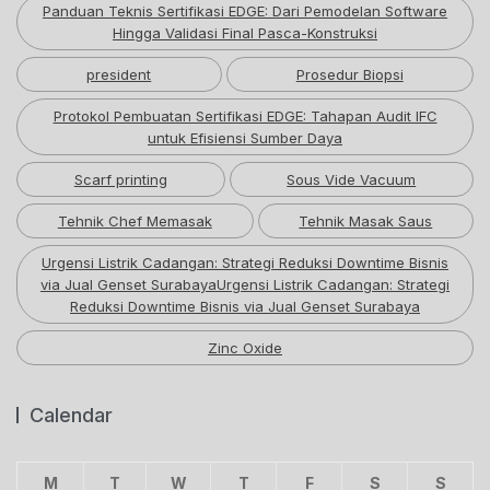
Panduan Teknis Sertifikasi EDGE: Dari Pemodelan Software
Hingga Validasi Final Pasca-Konstruksi
president
Prosedur Biopsi
Protokol Pembuatan Sertifikasi EDGE: Tahapan Audit IFC
untuk Efisiensi Sumber Daya
Scarf printing
Sous Vide Vacuum
Tehnik Chef Memasak
Tehnik Masak Saus
Urgensi Listrik Cadangan: Strategi Reduksi Downtime Bisnis
via Jual Genset SurabayaUrgensi Listrik Cadangan: Strategi
Reduksi Downtime Bisnis via Jual Genset Surabaya
Zinc Oxide
Calendar
M
T
W
T
F
S
S