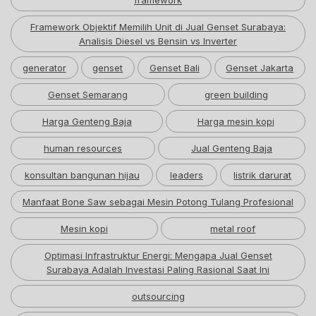
framework
Framework Objektif Memilih Unit di Jual Genset Surabaya:
Analisis Diesel vs Bensin vs Inverter
generator
genset
Genset Bali
Genset Jakarta
Genset Semarang
green building
Harga Genteng Baja
Harga mesin kopi
human resources
Jual Genteng Baja
konsultan bangunan hijau
leaders
listrik darurat
Manfaat Bone Saw sebagai Mesin Potong Tulang Profesional
Mesin kopi
metal roof
Optimasi Infrastruktur Energi: Mengapa Jual Genset
Surabaya Adalah Investasi Paling Rasional Saat Ini
outsourcing