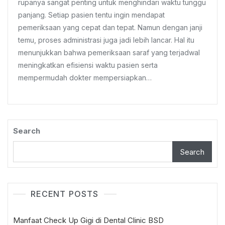
rupanya sangat penting untuk menghindari waktu tunggu
Konsultasi,
panjang. Setiap pasien tentu ingin mendapat
Pemeriksaan
pemeriksaan yang cepat dan tepat. Namun dengan janji
Dan
Waktu
temu, proses administrasi juga jadi lebih lancar. Hal itu
Kunjungan
menunjukkan bahwa pemeriksaan saraf yang terjadwal
Yang
meningkatkan efisiensi waktu pasien serta
Tepat
mempermudah dokter mempersiapkan…
Search
Search
RECENT POSTS
Manfaat Check Up Gigi di Dental Clinic BSD