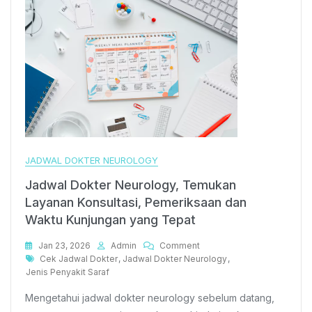
JADWAL DOKTER NEUROLOGY
Jadwal Dokter Neurology, Temukan
Layanan Konsultasi, Pemeriksaan dan
Waktu Kunjungan yang Tepat
On
Jan 23, 2026
Admin
Comment
Tags
Jadwal
Cek Jadwal Dokter
,
Jadwal Dokter Neurology
,
Dokter
Jenis Penyakit Saraf
Neurology,
Mengetahui jadwal dokter neurology sebelum datang,
Temukan
Layanan