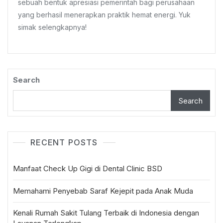
sebuah bentuk apresiasi pemerintah bagi perusahaan
Atas
yang berhasil menerapkan praktik hemat energi. Yuk
Komitmen
simak selengkapnya!
Perusahaan
Dalam
Konservasi
Energi
Search
Search
RECENT POSTS
Manfaat Check Up Gigi di Dental Clinic BSD
Memahami Penyebab Saraf Kejepit pada Anak Muda
Kenali Rumah Sakit Tulang Terbaik di Indonesia dengan