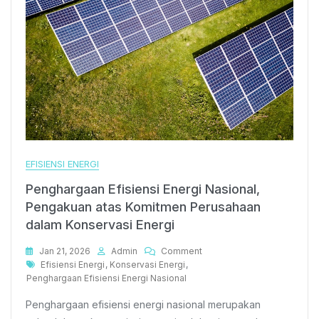
EFISIENSI ENERGI
Penghargaan Efisiensi Energi Nasional,
Pengakuan atas Komitmen Perusahaan
dalam Konservasi Energi
On
Jan 21, 2026
Admin
Comment
Tags
Penghargaan
Efisiensi Energi
,
Konservasi Energi
,
Efisiensi
Penghargaan Efisiensi Energi Nasional
Energi
Penghargaan efisiensi energi nasional merupakan
Nasional,
Pengakuan