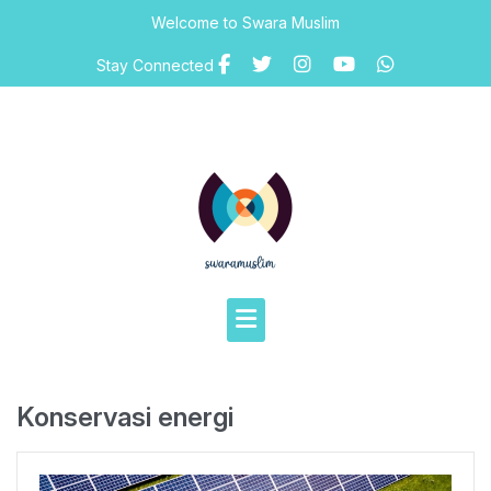
Skip
Welcome to Swara Muslim
to
content
Stay Connected
Konservasi energi