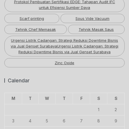
Protokol Pembuatan Sertifikasi EDGE: Tahapan Audit IFC
untuk Efisiensi Sumber Daya
Scarf printing
Sous Vide Vacuum
Tehnik Chef Memasak
Tehnik Masak Saus
Urgensi Listrik Cadangan: Strategi Reduksi Downtime Bisnis
via Jual Genset SurabayaUrgensi Listrik Cadangan: Strategi
Reduksi Downtime Bisnis via Jual Genset Surabaya
Zinc Oxide
Calendar
M
T
W
T
F
S
S
1
2
3
4
5
6
7
8
9