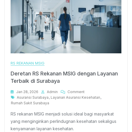
RS REKANAN MSIG
Deretan RS Rekanan MSIG dengan Layanan
Terbaik di Surabaya
On
Jan 28, 2026
Admin
Comment
Tags
Deretan
Asuransi Surabaya
,
Layanan Asuransi Kesehatan
,
RS
Rumah Sakit Surabaya
Rekanan
RS rekanan MSIG menjadi solusi ideal bagi masyarkat
MSIG
Dengan
yang menginginkan perlindugnan kesehatan sekaligus
Layanan
kenyamanan layanan kesehatan.
Terbaik