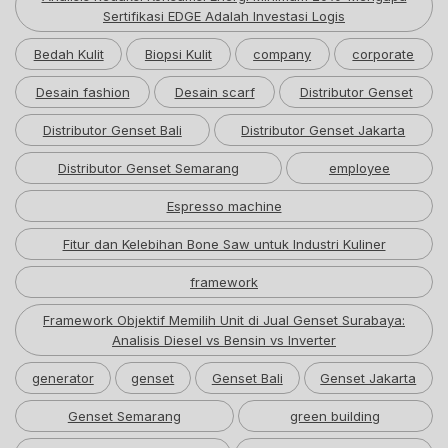
Sertifikasi EDGE Adalah Investasi Logis
Bedah Kulit
Biopsi Kulit
company
corporate
Desain fashion
Desain scarf
Distributor Genset
Distributor Genset Bali
Distributor Genset Jakarta
Distributor Genset Semarang
employee
Espresso machine
Fitur dan Kelebihan Bone Saw untuk Industri Kuliner
framework
Framework Objektif Memilih Unit di Jual Genset Surabaya:
Analisis Diesel vs Bensin vs Inverter
generator
genset
Genset Bali
Genset Jakarta
Genset Semarang
green building