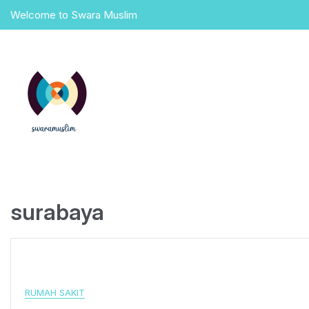
Skip
Welcome to Swara Muslim
to
content
surabaya
RUMAH SAKIT