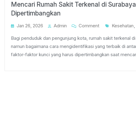
Mencari Rumah Sakit Terkenal di Surabaya
Dipertimbangkan
On
Tags
Jan 26, 2026
Admin
Comment
Kesehatan
Mencari
Bagi penduduk dan pengunjung kota, rumah sakit terkenal d
Rumah
namun bagaimana cara mengidentifikasi yang terbaik di antar
Sakit
faktor-faktor kunci yang harus dipertimbangkan saat mencari
Terkenal
Di
Surabaya:
Faktor-
Faktor
Yang
Harus
Dipertimbangkan