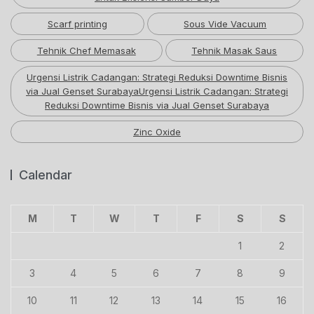
Scarf printing
Sous Vide Vacuum
Tehnik Chef Memasak
Tehnik Masak Saus
Urgensi Listrik Cadangan: Strategi Reduksi Downtime Bisnis
via Jual Genset SurabayaUrgensi Listrik Cadangan: Strategi
Reduksi Downtime Bisnis via Jual Genset Surabaya
Zinc Oxide
Calendar
M
T
W
T
F
S
S
1
2
3
4
5
6
7
8
9
10
11
12
13
14
15
16