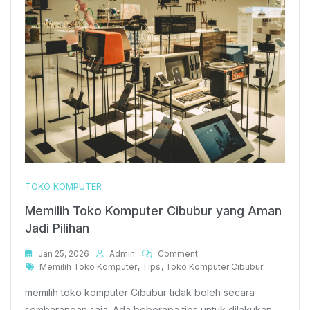
TOKO KOMPUTER
Memilih Toko Komputer Cibubur yang Aman
Jadi Pilihan
On
Jan 25, 2026
Admin
Comment
Tags
Memilih
Memilih Toko Komputer
,
Tips
,
Toko Komputer Cibubur
Toko
memilih toko komputer Cibubur tidak boleh secara
Komputer
Cibubur
sembarangan saja. Ada beberapa tips untuk dilakukan