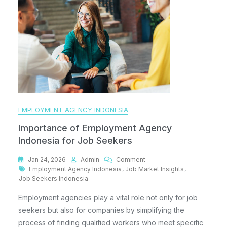
EMPLOYMENT AGENCY INDONESIA
Importance of Employment Agency
Indonesia for Job Seekers
On
Jan 24, 2026
Admin
Comment
Tags
Importance
Employment Agency Indonesia
,
Job Market Insights
,
Of
Job Seekers Indonesia
Employment
Employment agencies play a vital role not only for job
Agency
Indonesia
seekers but also for companies by simplifying the
For
process of finding qualified workers who meet specific
Job