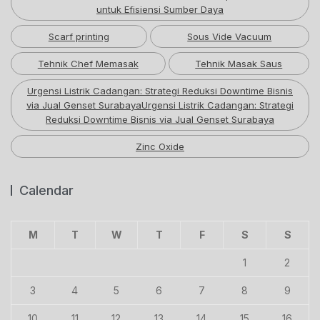
untuk Efisiensi Sumber Daya
Scarf printing
Sous Vide Vacuum
Tehnik Chef Memasak
Tehnik Masak Saus
Urgensi Listrik Cadangan: Strategi Reduksi Downtime Bisnis
via Jual Genset SurabayaUrgensi Listrik Cadangan: Strategi
Reduksi Downtime Bisnis via Jual Genset Surabaya
Zinc Oxide
Calendar
M
T
W
T
F
S
S
1
2
3
4
5
6
7
8
9
10
11
12
13
14
15
16