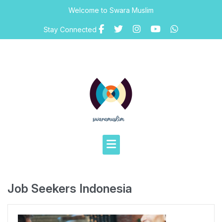
Skip
Welcome to Swara Muslim
to
content
Stay Connected
Job Seekers Indonesia