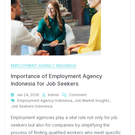
EMPLOYMENT AGENCY INDONESIA
Importance of Employment Agency
Indonesia for Job Seekers
On
Jan 24, 2026
Admin
Comment
Tags
Importance
Employment Agency Indonesia
,
Job Market Insights
,
Of
Job Seekers Indonesia
Employment
Employment agencies play a vital role not only for job
Agency
Indonesia
seekers but also for companies by simplifying the
For
process of finding qualified workers who meet specific
Job