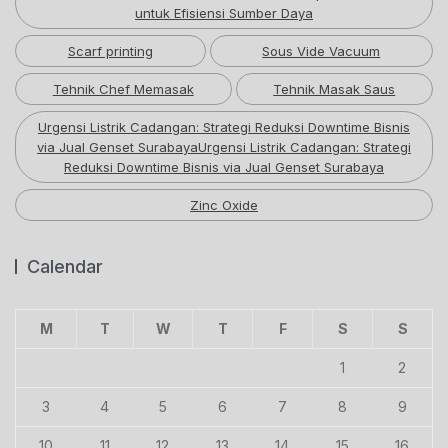
untuk Efisiensi Sumber Daya
Scarf printing
Sous Vide Vacuum
Tehnik Chef Memasak
Tehnik Masak Saus
Urgensi Listrik Cadangan: Strategi Reduksi Downtime Bisnis
via Jual Genset SurabayaUrgensi Listrik Cadangan: Strategi
Reduksi Downtime Bisnis via Jual Genset Surabaya
Zinc Oxide
Calendar
M
T
W
T
F
S
S
1
2
3
4
5
6
7
8
9
10
11
12
13
14
15
16