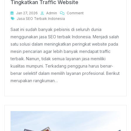
Tingkatkan Traffic Website
On
Jan 27, 2026
Admin
Comment
Tags
Kenali
Jasa SEO Terbaik Indonesia
Jasa
Saat ini sudah banyak pebisnis di seluruh dunia
SEO
Terbaik
menggunakan jasa SEO terbaik Indonesia. Menjadi salah
Indonesia
satu solusi dalam meningkatkan peringkat website pada
Untuk
mesin pencarian agar lebih banyak mendapat traffic
Tingkatkan
Traffic
terbaik. Namun, tidak semua layanan jasa memiliki
Website
kualitas mumpuni. Terkadang pengguna harus benar-
benar selektif dalam memilih layanan profesional. Berikut
merupakan rangkuman…