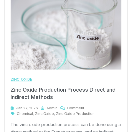
ZINC OXIDE
Zinc Oxide Production Process Direct and
Indirect Methods
On
Jan 27, 2026
Admin
Comment
Tags
Zinc
Chemical
,
Zinc Oxide
,
Zinc Oxide Production
Oxide
The zinc oxide production process can be done using a
Production
Process
direct method or the French process, and an indirect