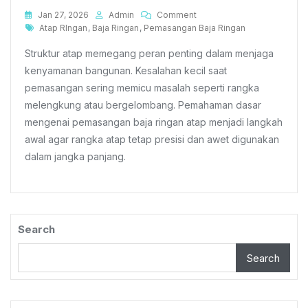
On
Jan 27, 2026
Admin
Comment
Tags
Mengenal
Atap RIngan
,
Baja Ringan
,
Pemasangan Baja Ringan
Teknik
Struktur atap memegang peran penting dalam menjaga
Pemasangan
Baja
kenyamanan bangunan. Kesalahan kecil saat
Ringan
pemasangan sering memicu masalah seperti rangka
Atap
melengkung atau bergelombang. Pemahaman dasar
Agar
Tidak
mengenai pemasangan baja ringan atap menjadi langkah
Melengkung
awal agar rangka atap tetap presisi dan awet digunakan
dalam jangka panjang.
Search
Search