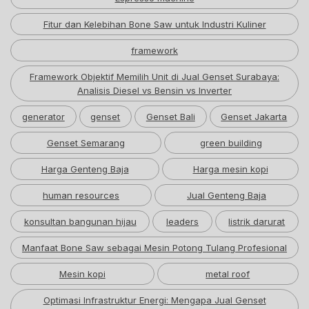
Fitur dan Kelebihan Bone Saw untuk Industri Kuliner
framework
Framework Objektif Memilih Unit di Jual Genset Surabaya:
Analisis Diesel vs Bensin vs Inverter
generator
genset
Genset Bali
Genset Jakarta
Genset Semarang
green building
Harga Genteng Baja
Harga mesin kopi
human resources
Jual Genteng Baja
konsultan bangunan hijau
leaders
listrik darurat
Manfaat Bone Saw sebagai Mesin Potong Tulang Profesional
Mesin kopi
metal roof
Optimasi Infrastruktur Energi: Mengapa Jual Genset