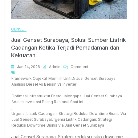
GENSET
Jual Genset Surabaya, Solusi Sumber Listrik
Cadangan Ketika Terjadi Pemadaman dan
Kekuatan
On
Jan 24, 2026
Admin
Comment
Tags
Jual
Genset
Framework Objektif Memilih Unit Di Jual Genset Surabaya:
Surabaya,
Analisis Diesel Vs Bensin Vs Inverter
Solusi
,
Sumber
Optimasi Infrastruktur Energi: Mengapa Jual Genset Surabaya
Listrik
Adalah Investasi Paling Rasional Saat Ini
Cadangan
,
Ketika
Urgensi Listrik Cadangan: Strategi Reduksi Downtime Bisnis Via
Terjadi
Jual Genset SurabayaUrgensi Listrik Cadangan: Strategi
Pemadaman
Reduksi Downtime Bisnis Via Jual Genset Surabaya
Dan
Jual Genset Surabaya: Strategi reduksi risiko downtime.
Kekuatan