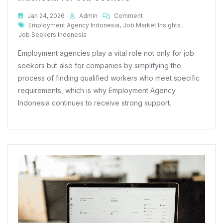
On
Jan 24, 2026
Admin
Comment
Tags
Importance
Employment Agency Indonesia
,
Job Market Insights
,
Of
Job Seekers Indonesia
Employment
Employment agencies play a vital role not only for job
Agency
Indonesia
seekers but also for companies by simplifying the
For
process of finding qualified workers who meet specific
Job
requirements, which is why Employment Agency
Seekers
Indonesia continues to receive strong support.