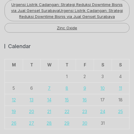
Urgensi Listrik Cadangan: Strategi Reduksi Downtime Bisnis
via Jual Genset SurabayaUrgensi Listrik Cadangan: Strategi
Reduksi Downtime Bisnis via Jual Genset Surabaya
Zinc Oxide
Calendar
M
T
W
T
F
S
S
1
2
3
4
5
6
7
8
9
10
11
12
13
14
15
16
17
18
19
20
21
22
23
24
25
26
27
28
29
30
31