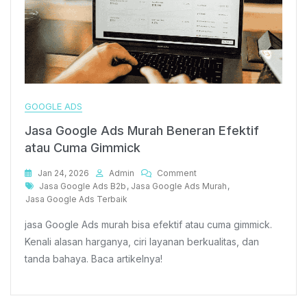
GOOGLE ADS
Jasa Google Ads Murah Beneran Efektif
atau Cuma Gimmick
On
Jan 24, 2026
Admin
Comment
Tags
Jasa
Jasa Google Ads B2b
,
Jasa Google Ads Murah
,
Google
Jasa Google Ads Terbaik
Ads
jasa Google Ads murah bisa efektif atau cuma gimmick.
Murah
Beneran
Kenali alasan harganya, ciri layanan berkualitas, dan
Efektif
tanda bahaya. Baca artikelnya!
Atau
Cuma
Gimmick