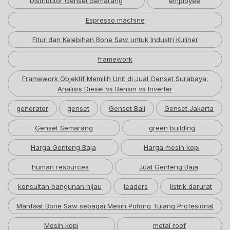
Distributor Genset Semarang
employee
Espresso machine
Fitur dan Kelebihan Bone Saw untuk Industri Kuliner
framework
Framework Objektif Memilih Unit di Jual Genset Surabaya:
Analisis Diesel vs Bensin vs Inverter
generator
genset
Genset Bali
Genset Jakarta
Genset Semarang
green building
Harga Genteng Baja
Harga mesin kopi
human resources
Jual Genteng Baja
konsultan bangunan hijau
leaders
listrik darurat
Manfaat Bone Saw sebagai Mesin Potong Tulang Profesional
Mesin kopi
metal roof