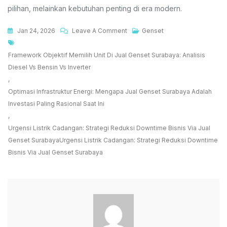
pilihan, melainkan kebutuhan penting di era modern.
On
Jan 24, 2026
Leave A Comment
Genset
Tags
Jual
Genset
Framework Objektif Memilih Unit Di Jual Genset Surabaya: Analisis
Surabaya,
Diesel Vs Bensin Vs Inverter
Solusi
,
Sumber
Optimasi Infrastruktur Energi: Mengapa Jual Genset Surabaya Adalah
Listrik
Investasi Paling Rasional Saat Ini
Cadangan
,
Ketika
Urgensi Listrik Cadangan: Strategi Reduksi Downtime Bisnis Via Jual
Terjadi
Genset SurabayaUrgensi Listrik Cadangan: Strategi Reduksi Downtime
Pemadaman
Bisnis Via Jual Genset Surabaya
Dan
Kekuatan