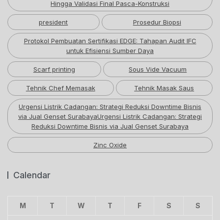
Hingga Validasi Final Pasca-Konstruksi
president
Prosedur Biopsi
Protokol Pembuatan Sertifikasi EDGE: Tahapan Audit IFC
untuk Efisiensi Sumber Daya
Scarf printing
Sous Vide Vacuum
Tehnik Chef Memasak
Tehnik Masak Saus
Urgensi Listrik Cadangan: Strategi Reduksi Downtime Bisnis
via Jual Genset SurabayaUrgensi Listrik Cadangan: Strategi
Reduksi Downtime Bisnis via Jual Genset Surabaya
Zinc Oxide
Calendar
M
T
W
T
F
S
S