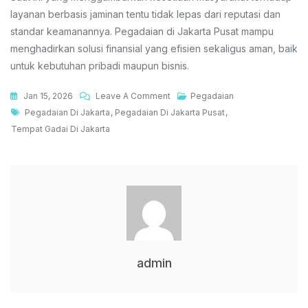
layanan berbasis jaminan tentu tidak lepas dari reputasi dan
standar keamanannya. Pegadaian di Jakarta Pusat mampu
menghadirkan solusi finansial yang efisien sekaligus aman, baik
untuk kebutuhan pribadi maupun bisnis.
On
Jan 15, 2026
Leave A Comment
Pegadaian
Tags
Pegadaian
Pegadaian Di Jakarta
,
Pegadaian Di Jakarta Pusat
,
Di
Tempat Gadai Di Jakarta
Jakarta
Pusat
Solusi
Finansial
Cepat
Dan
Aman
Untuk
admin
Kebutuhan
Mendesak