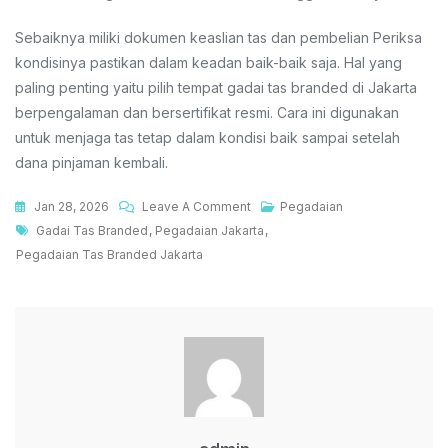
Sebaiknya miliki dokumen keaslian tas dan pembelian Periksa
kondisinya pastikan dalam keadan baik-baik saja. Hal yang
paling penting yaitu pilih tempat gadai tas branded di Jakarta
berpengalaman dan bersertifikat resmi. Cara ini digunakan
untuk menjaga tas tetap dalam kondisi baik sampai setelah
dana pinjaman kembali.
On
Jan 28, 2026
Leave A Comment
Pegadaian
Tags
Gadai
Gadai Tas Branded
,
Pegadaian Jakarta
,
Tas
Pegadaian Tas Branded Jakarta
Branded
Di
Jakarta
Solusi
Cerdas
Dapakan
Dana
Lebih