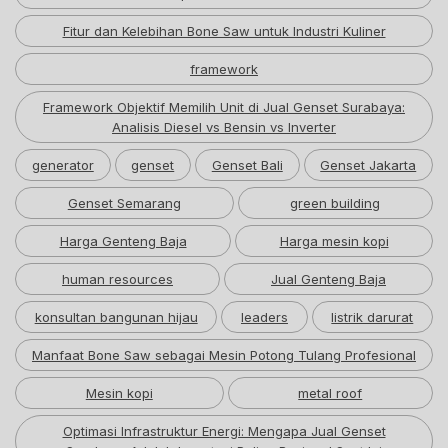
Fitur dan Kelebihan Bone Saw untuk Industri Kuliner
framework
Framework Objektif Memilih Unit di Jual Genset Surabaya:
Analisis Diesel vs Bensin vs Inverter
generator
genset
Genset Bali
Genset Jakarta
Genset Semarang
green building
Harga Genteng Baja
Harga mesin kopi
human resources
Jual Genteng Baja
konsultan bangunan hijau
leaders
listrik darurat
Manfaat Bone Saw sebagai Mesin Potong Tulang Profesional
Mesin kopi
metal roof
Optimasi Infrastruktur Energi: Mengapa Jual Genset