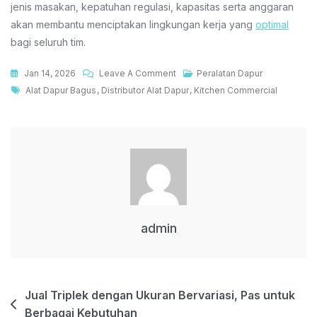
jenis masakan, kepatuhan regulasi, kapasitas serta anggaran
akan membantu menciptakan lingkungan kerja yang
optimal
bagi seluruh tim.
On
Jan 14, 2026
Leave A Comment
Peralatan Dapur
Tags
Strategi
Alat Dapur Bagus
,
Distributor Alat Dapur
,
Kitchen Commercial
Menata
Kitchen
Commercial
Agar
Lebih
Fungsional
admin
Post
Jual Triplek dengan Ukuran Bervariasi, Pas untuk
Berbagai Kebutuhan