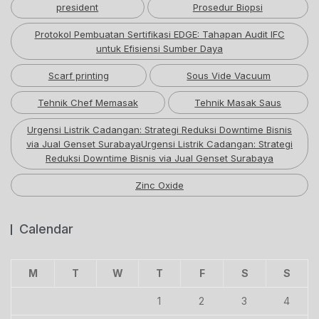
president
Prosedur Biopsi
Protokol Pembuatan Sertifikasi EDGE: Tahapan Audit IFC
untuk Efisiensi Sumber Daya
Scarf printing
Sous Vide Vacuum
Tehnik Chef Memasak
Tehnik Masak Saus
Urgensi Listrik Cadangan: Strategi Reduksi Downtime Bisnis
via Jual Genset SurabayaUrgensi Listrik Cadangan: Strategi
Reduksi Downtime Bisnis via Jual Genset Surabaya
Zinc Oxide
Calendar
M
T
W
T
F
S
S
1
2
3
4