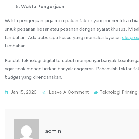
Waktu Pengerjaan
Waktu pengerjaan juga merupakan faktor yang menentukan biay
untuk pesanan besar atau pesanan dengan syarat khusus. Misa
tambahan. Ada beberapa kasus yang memakai layanan
ekspre
tambahan.
Kendati teknologi digital tersebut mempunyai banyak keuntungan
agar tidak mengeluarkan banyak anggaran. Pahamilah faktor-fa
budget
yang direncanakan.
On
Jan 15, 2026
Leave A Comment
Teknologi Printing
Faktor-
Faktor
Yang
Memengaruhi
admin
Biaya