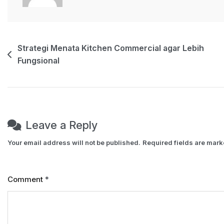
Printing
Kain
Post
Strategi Menata Kitchen Commercial agar Lebih
Fungsional
navigation
Leave a Reply
Your email address will not be published.
Required fields are mar
Comment
*