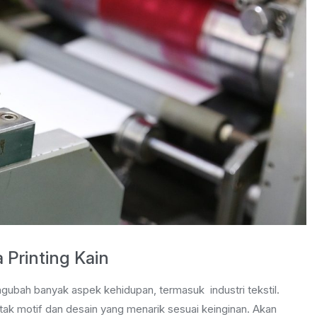
 Printing Kain
ngubah banyak aspek kehidupan, termasuk industri tekstil.
tak motif dan desain yang menarik sesuai keinginan. Akan